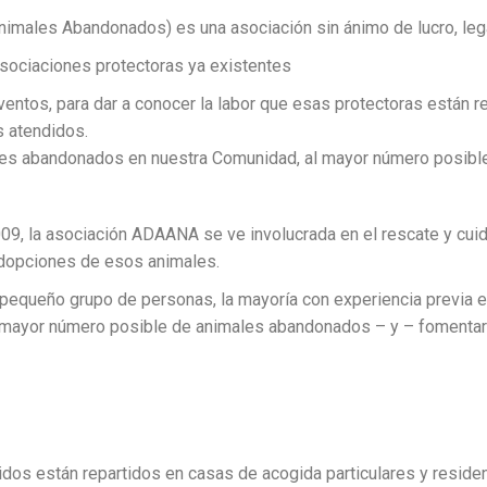
 Animales Abandonados)
es una asociación sin ánimo de lucro
, le
asociaciones protectoras ya existentes
eventos
, para dar a conocer la labor que esas protectoras están r
 atendidos.
ales abandonados
en nuestra Comunidad, al mayor número posibl
009, la asociación
ADAANA se ve involucrada en el rescate y cuid
 adopciones de esos animales.
 pequeño grupo de personas, la mayoría con experiencia previa 
l mayor número posible de animales abandonados
– y – fomentar
dos están repartidos en casas de acogida particulares y residen