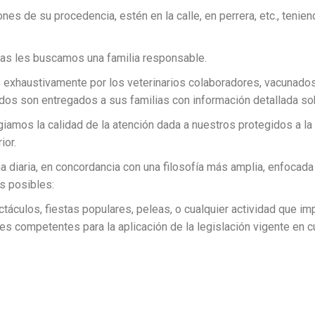
iones
de su procedencia, estén en la calle, en perrera, etc., tenien
tras les buscamos una familia responsable.
exhaustivamente por los veterinarios colaboradores, vacunados,
todos son entregados a sus familias con información detallada s
giamos la calidad de la atención dada a nuestros protegidos a la 
ior.
ha diaria, en concordancia con una filosofía más amplia, enfocada
s posibles:
táculos, fiestas populares, peleas, o cualquier actividad que imp
es competentes para la aplicación de la legislación vigente en cu