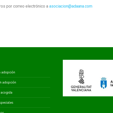
ros por correo electrónico a
asociacion@adaana.com
n adopción
n adopción
 acogida
speciales
dos